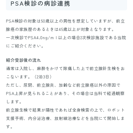
PSA検診の病診連携
PSA検診の対象は50歳以上の男性を想定していますが、前立
腺癌の家族歴のあるときは45歳以上が対象となります。
一次検診でPSA4.0ng/mｌ以上の場合2次検診施設である当院
にご紹介ください。
紹介受診後の流れ
通常は入院し、麻酔をかけて除痛した上で前立腺針生検をお
こないます。（2泊3日）
ただし、尿閉、前立腺炎、加齢など前立腺癌以外の原因で
PSA上昇が見られることがあり、その場合は当科で経過観察
します。
前立腺生検で結果が陽性であれば全身検索の上で、ロボット
支援手術、内分泌治療、放射線治療などを当院にて開始しま
す。