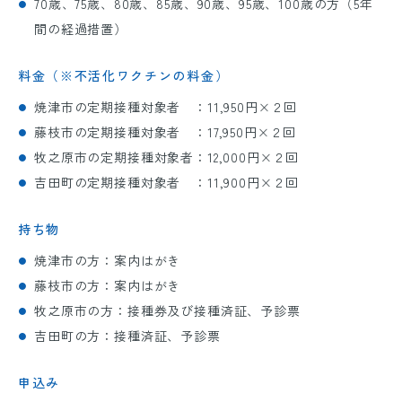
70歳
、
75歳
、
80歳
、
85歳
、
90歳
、
95歳
、
100歳
の方（
5
年
間の経過措置）
料金（※不活化ワクチンの料金）
焼津市の定期接種対象者 ：
11,950
円×２回
藤枝市の定期接種対象者 ：
17,950
円×２回
牧之原市の定期接種対象者：
12,000
円×２回
吉田町の定期接種対象者 ：
11,900
円×２回
持ち物
焼津市の方：案内はがき
藤枝市の方：案内はがき
牧之原市の方：接種券及び接種済証、予診票
吉田町の方：接種済証、予診票
申込み