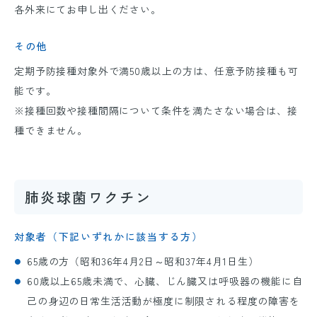
各外来にてお申し出ください。
その他
定期予防接種対象外で満
50
歳以上の方は、任意予防接種も可
能です。
※接種回数や接種間隔について条件を満たさない場合は、接
種できません。
肺炎球菌ワクチン
対象者（下記いずれかに該当する方）
65歳
の方（昭和
36
年
4
月
2
日～昭和
37
年
4
月
1
日生）
60歳
以上
65歳
未満で、心臓、じん臓又は呼吸器の機能に自
己の身辺の日常生活活動が極度に制限される程度の障害を