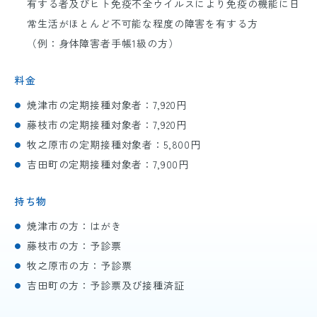
有する者及びヒト免疫不全ウイルスにより免疫の機能に日
常生活がほとんど不可能な程度の障害を有する方
（例：身体障害者手帳
1
級の方）
料金
焼津市の定期接種対象者：7
,920
円
藤枝市の定期接種対象者：7
,920
円
牧之原市の定期接種対象者：5
,800
円
吉田町の定期接種対象者：7
,900
円
持ち物
焼津市の方：はがき
藤枝市の方：予診票
牧之原市の方：予診票
吉田町の方：予診票及び接種済証