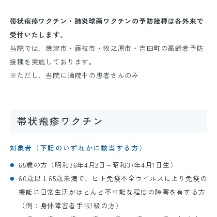
帯状疱疹ワクチン・肺炎球菌ワクチンの予防接種は各外来で
受付いたします。
当院では、焼津市・藤枝市・牧之原市・吉田町の高齢者予防
接種を実施しております。
※ただし、当院に通院中の患者さんのみ
帯状疱疹ワクチン
対象者（下記のいずれかに該当する方）
65歳
の方（昭和
36
年
4
月
2
日～昭和
37
年
4
月
1
日生）
60歳
以上
65歳
未満で、ヒト免疫不全ウイルスにより免疫の
機能に日常生活がほとんど不可能な程度の障害を有する方
（例：身体障害者手帳
1
級の方）