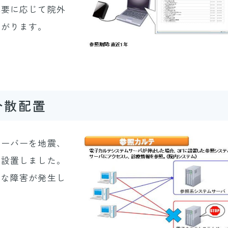
必要に応じて院外
広がります。
分散配置
サーバーを地震、
に設置しました。
的な障害が発生し