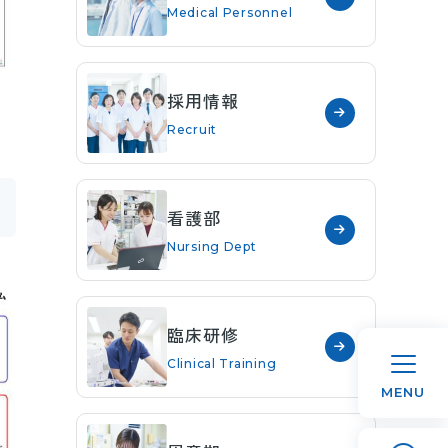
Medical Personnel
採用情報
Recruit
看護部
Nursing Dept
臨床研修
Clinical Training
MENU