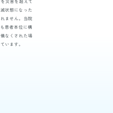
所を災害を超えて
壊滅状態になった
されません。当院
でも患者本位に構
余儀なくされた場
しています。