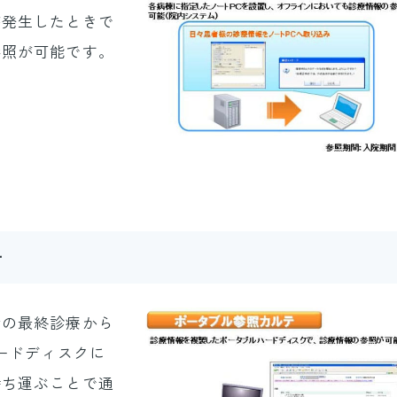
が発生したときで
参照が可能です。
テ
者の最終診療から
ードディスクに
持ち運ぶことで通